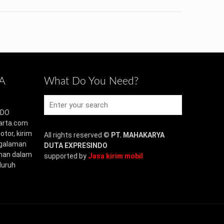
A
What Do You Need?
NDO
arta.com
otor, kirim
All rights reserved ©
PT. MAHAKARYA
ngalaman
DUTA EXPRESINDO
uhan dalam
supported by
Jasa kirim mobil
luruh