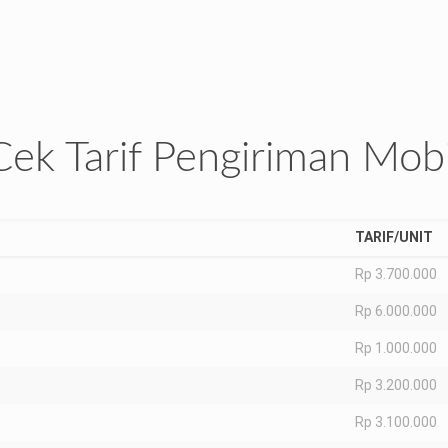
Pelayanan Terbaik
g
Kami siap untuk melayani jasa kirim mobil ke wilayah
manapun di seluruh Indonesia kapan saja
Cek Tarif Pengiriman Mobi
TARIF/UNIT
Rp 3.700.000
Rp 6.000.000
Rp 1.000.000
Rp 3.200.000
Rp 3.100.000