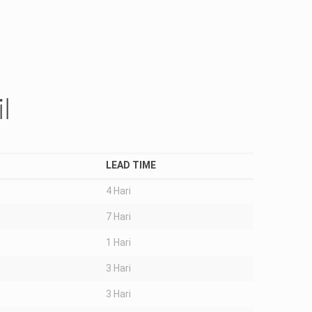
Bergaransi
Kami berani memberikan jaminan bahwa kendaraan anda
akan sampai ke tempat tujuan dengan kondisi baik
l
LEAD TIME
4 Hari
7 Hari
1 Hari
3 Hari
3 Hari